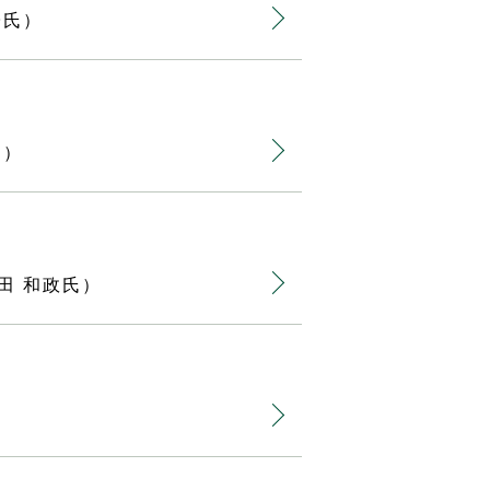
子氏）
氏）
田 和政氏）