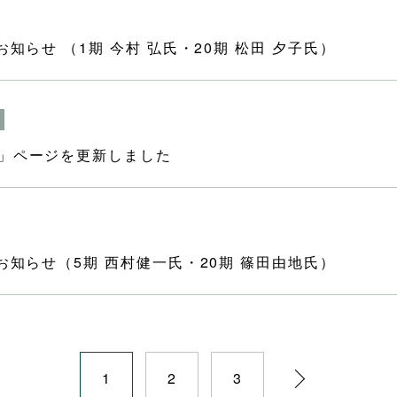
知らせ （1期 今村 弘氏・20期 松田 夕子氏）
り」ページを更新しました
お知らせ（5期 西村健一氏・20期 篠田由地氏）
1
2
3
»