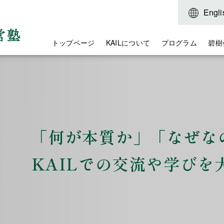
Engli
トップページ
KAILについて
プログラム
碧樹
「何が本質か」「なぜな
KAILでの交流や学びを