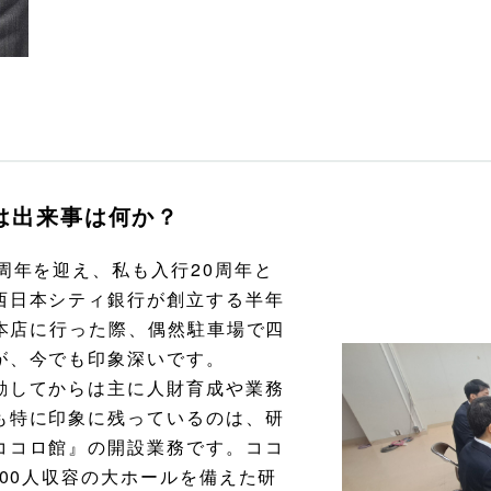
は出来事は何か？
周年を迎え、私も入行20周年と
西日本シティ銀行が創立する半年
で本店に行った際、偶然駐車場で四
が、今でも印象深いです。
動してからは主に人財育成や業務
も特に印象に残っているのは、研
ココロ館』の開設業務です。ココ
300人収容の大ホールを備えた研