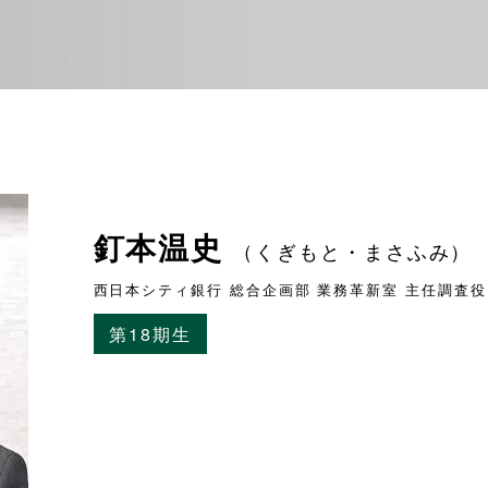
釘本温史
（くぎもと・まさふみ）
西日本シティ銀行 総合企画部 業務革新室 主任調査役
第18期生