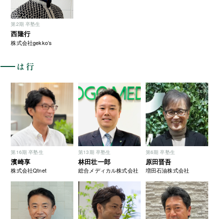
第2期 卒塾生
西隆行
株式会社gekko’s
は行
第16期 卒塾生
第13期 卒塾生
第6期 卒塾生
濱崎享
林田壮一郎
原田晋吾
株式会社Qtnet
総合メディカル株式会社
増田石油株式会社