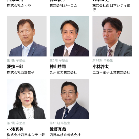
株式会社ふくや
株式会社ジーコム
株式会社西日本シティ銀
行
第1期 卒塾生
第6期 卒塾生
第18期 卒塾生
隈扶三郎
神山勝司
小林啓太
株式会社西部技研
九州電力株式会社
エコー電子工業株式会社
第7期 卒塾生
第16期 卒塾生
小湊真美
近藤真哉
株式会社西日本シティ銀
西日本鉄道株式会社
行