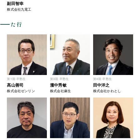
副田智幸
株式会社九電工
た行
第1期 卒塾生
第3期 卒塾生
第4期 卒塾生
髙山善司
瀧中秀敏
田中洋之
株式会社ゼンリン
株式会社麻生
株式会社かわとし