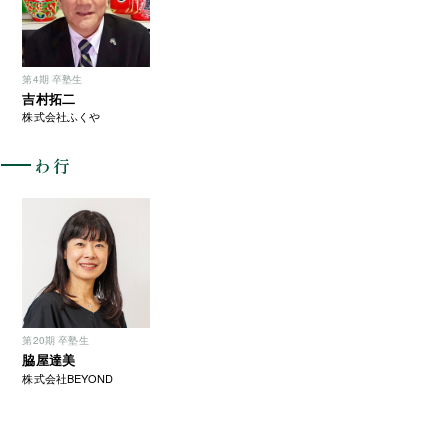
第4期 卒塾生
吉村拓二
株式会社ふくや
わ行
第20期 卒塾生
脇屋達美
株式会社BEYOND