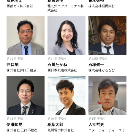
浅尾尚文
鮎川典明
荒木智裕
西部ガス株式会社
北九州エアターミナル株
株式会社福岡銀行
式会社
第12期 卒塾生
第11期 卒塾生
第13期 卒塾生
井口剛
石川たかね
石塚健一
株式会社井口工務店
西日本鉄道株式会社
株式会社ぐるなび
第18期 卒塾生
第16期 卒塾生
第8期 卒塾生
伊瀬知晃
稲葉太郎
入江哲史
株式会社 三好不動産
九州電力株式会社
エヌ・ティ・ティ・コミ