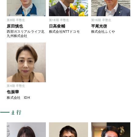
第8期 卒塾生
第18期 卒塾生
第16期 卒塾生
原田慎也
日高俊輔
平尾光啓
西部ガスリアルライフ北
株式会社NTTドコモ
株式会社ふくや
九州株式会社
第4期 卒塾生
包振華
株式会社 IDH
ま行