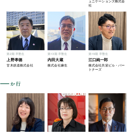
ュニケーションズ株式会
社
第2期 卒塾生
第13期 卒塾生
第19期 卒塾生
上野孝徳
内田大蔵
江口純一郎
甘木鉄道株式会社
株式会社麻生
株式会社共栄ビル・パー
トナーズ
か行