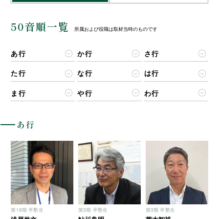
50音順一覧
所属および役職は取材当時のものです
あ行
か行
さ行
た行
な行
は行
ま行
や行
わ行
あ行
第19期 卒塾生
第3期 卒塾生
第3期 卒塾生