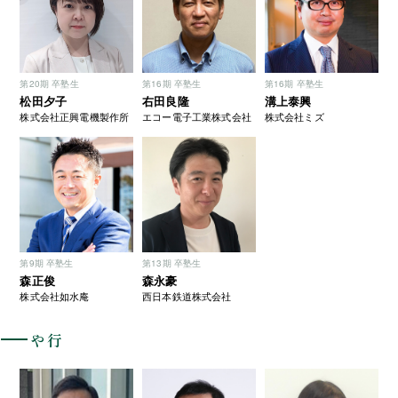
第20期 卒塾生
第16期 卒塾生
第16期 卒塾生
松田夕子
右田良隆
溝上泰興
株式会社正興電機製作所
エコー電子工業株式会社
株式会社ミズ
第9期 卒塾生
第13期 卒塾生
森正俊
森永豪
株式会社如水庵
西日本鉄道株式会社
や行