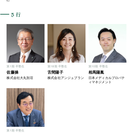
さ行
第1期 卒塾生
第18期 卒塾生
第10期 卒塾生
佐藤操
舌間陽子
相馬陽胤
株式会社大丸別荘
株式会社アンジュブラン
日本メディカルプロパテ
ィマネジメント
第1期 卒塾生