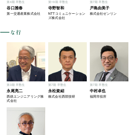
第4期 卒塾生
第19期 卒塾生
第7期 卒塾生
谷口雅春
寺野智和
戸島由美子
第一交通産業株式会社
NTTコミュニケーション
株式会社ゼンリン
ズ株式会社
な行
第3期 卒塾生
第7期 卒塾生
第7期 卒塾生
永尾亮二
永松資紹
中村卓也
西鉄エンジニアリング株
株式会社西部技研
福岡市役所
式会社