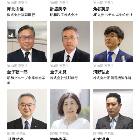
第19期 卒塾生
第9期 卒塾生
第14期 卒塾生
海北由佳
計盛美幸
角谷英彦
株式会社福岡銀行
昭和鉄工株式会社
JR九州ホテルズ株式会社
第13期 卒塾生
第3期 卒塾生
第18期 卒塾生
金子弦一郎
金子末見
河野弘史
昭和グループ企業年金基
株式会社筑邦銀行
株式会社正興電機製作所
金
第1期 卒塾生
第5期 卒塾生
第18期 卒塾生
川原武浩
神﨑依子
釘本温史