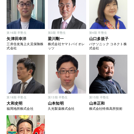
第16期 卒塾生
第3期 卒塾生
第4期 卒塾生
矢津田幸洋
梁川剛一
山口多規子
三井住友海上火災保険株
株式会社ヤマトバイオレ
パナソニック コネクト株
式会社
ッツ
式会社
第18期 卒塾生
第13期 卒塾生
第15期 卒塾生
大和史明
山本知明
山本正和
福岡地所株式会社
久光製薬株式会社
株式会社特殊高所技術