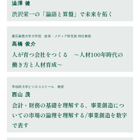
澁澤 健
渋沢栄一の「論語と算盤」で未来を拓く
慶応義塾大学大学院 政策・メディア研究員 特任教授
高橋 俊介
人が育つ会社をつくる ～人材100年時代の
働き方と人材育成～
早稲田大学ビジネススクール 教授
西山 茂
会計・財務の基礎を理解する、事業創造につ
いての市場の論理を理解する/事業創造を数字
で表す